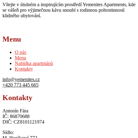
Vítejte v útulném a inspirujícím prostředí Yemenites Apartments, kde
Beach
se vášeň pro výjimečnou kávu snoubí s rodinnou pohostinností
Tent
klidného ubytování.
Dining!”
Menu
O nás
Menu
Nabídka apartmánů
Kontakty
info@yemenites.cz
+420 773 445 665
Kontakty
Antonín Fára
IČ: 86870688
DIČ: CZ8101121974
Sídlo:
M. Horákové 772