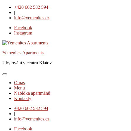
Skip
+420 602 582 594
to
|
content
info@yemenites.cz
Facebook
Instagram
Yemenites Apartments
Ubytování v centru Klatov
O nás
Menu
Nabídka apartmánů
Kontakty
+420 602 582 594
|
info@yemenites.cz
Facebook