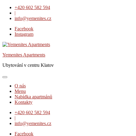
Skip
+420 602 582 594
to
|
content
info@yemenites.cz
Facebook
Instagram
Yemenites Apartments
Ubytování v centru Klatov
O nás
Menu
Nabídka apartmánů
Kontakty
+420 602 582 594
|
info@yemenites.cz
Facebook