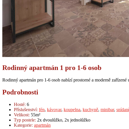
Rodinný apartmán 1 pro 1-6 osob
Rodinný apartmán pro 1-6 osob nabízí prostorné a moderně zařízené
Podrobnosti
Hosté:
6
Příslušenství:
fén
,
kávovar
,
koupelna
,
kuchyně
,
minibar
,
snídan
Velikost:
55m²
Typ postele:
2x dvoulůžko, 2x jednolůžko
Kategorie:
apartmán