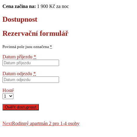
Cena začína na:
1 900
Kč
za noc
Dostupnost
Rezervační formulář
Povinná pole jsou označena
*
Datum příjezdu
*
Datum odjezdu
*
Hosté
Navigace
Next
post:
Next
Rodinný apartmán 2 pro 1-4 osoby
pro
příspěvek