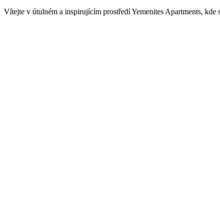
Vítejte v útulném a inspirujícím prostředí Yemenites Apartments, kde
Menu
O nás
Menu
Nabídka apartmánů
Kontakty
info@yemenites.cz
+420 773 445 665
Kontakty
Antonín Fára
IČ: 86870688
DIČ: CZ8101121974
Sídlo:
M. Horákové 772
33901 Klatovy