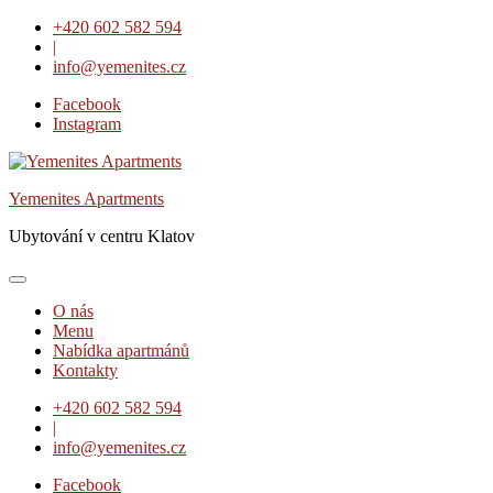
Skip
+420 602 582 594
to
|
content
info@yemenites.cz
Facebook
Instagram
Yemenites Apartments
Ubytování v centru Klatov
O nás
Menu
Nabídka apartmánů
Kontakty
+420 602 582 594
|
info@yemenites.cz
Facebook