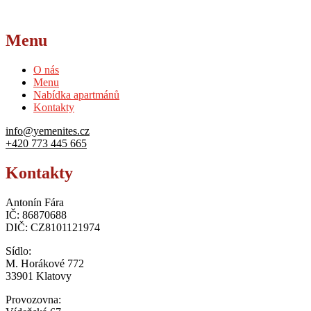
Menu
O nás
Menu
Nabídka apartmánů
Kontakty
info@yemenites.cz
+420 773 445 665
Kontakty
Antonín Fára
IČ: 86870688
DIČ: CZ8101121974
Sídlo:
M. Horákové 772
33901 Klatovy
Provozovna: