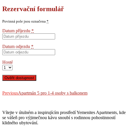
Rezervační formulář
Povinná pole jsou označena
*
Datum příjezdu
*
Datum odjezdu
*
Hosté
Navigace
Previous
post:
Previous
Apartmán 5 pro 1-4 osoby s balkonem
pro
příspěvek
Vítejte v útulném a inspirujícím prostředí Yemenites Apartments, kde
se vášeň pro výjimečnou kávu snoubí s rodinnou pohostinností
klidného ubytování.