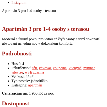
Instagram
Apartmán 3 pro 1-4 osoby s terasou
Apartmán 3 pro 1-4 osoby s terasou
Moderní a útulný pokoj pro jednu až čtyři osoby nabízí dokonalé
ubytování na jednu noc v dokonalém komfortu.
Podrobnosti
Hosté:
4
Příslušenství:
fén
,
kávovar
,
koupelna
,
kuchyně
,
minibar
,
televize
,
wi-fi zdarma
Velikost:
45m²
Typ postele:
jednolůžko
Kategorie:
apartmán
Cena začína na:
1 900
Kč
za noc
Dostupnost